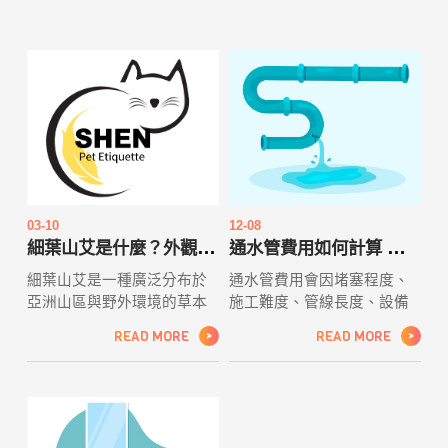
03-10
12-08
細葉山艾是什麼？外觀辨識、用途與植物介紹
通水管費用如何計算 影響價格的主要因素解析
細葉山艾是一種廣泛分布於
通水管費用會因堵塞程度、
亞洲山區與野外環境的草本
施工難度、管線長度、設備
植物，屬於艾草類植物的一
種類以及地區差異而有所變
READ MORE
READ MORE
>
>
種，因其具有細長的葉片特
動。本篇整理影響通水管價
徵與濃郁的特殊香氣而得
格的主要因素，協助住戶判
名。對於喜愛自然植物觀察
斷報價是否合理。
的新手來說，學習辨識細葉
山艾的關鍵在於觀察其細長