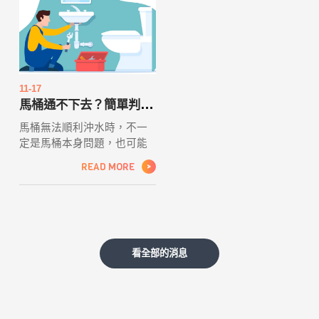
且具分裂的葉片，以及偏淡
的葉背顏色。這種植物不僅
在民俗文化中佔有一席之
地，也是野外探險時常見的
天然香草。透過正確的辨識
方法與環境觀察，您能更安
11-17
全且深入地探索這類迷人的
馬桶通不下去？簡單判斷通水管是否需要專業處理
自然植被。
馬桶無法順利沖水時，不一
定是馬桶本身問題，也可能
是彎管、支線或主管線阻
READ MORE
>
塞。本文將教你如何透過水
位、聲音、冒泡與倒流現
象，快速判斷馬桶堵塞程
度，了解哪些情況可以自行
處理，哪些狀況則需要通水
管專業介入，避免錯誤處理
看全部的消息
造成更嚴重的堵塞。