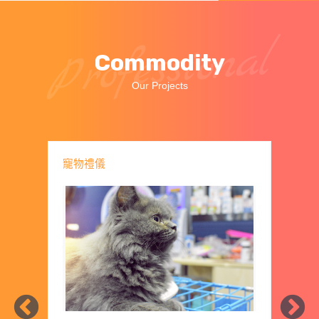
Professional
Commodity
Our Projects
寵物禮儀
寵物禮