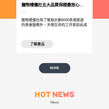
全程關懷及陪伴，讓最後一程走的順利圓滿。寵物葬禮費用價格公道透明絕不欺騙
寵物禮儀社五大品質保證最放心。貼心、清新、創新
們應該在
寵物禮儀社除了幫助計劃6000多個家庭
寵物葬
禮費用服
的善後服務外，天鳴生命的工作是如此成
對於需
們這裡，
功，現在與其他想開展寵物斌葬業的人進
服務的
私人告
行諮詢， 天鳴生命還與多家獸醫學院和
給您的
別的多種
診所合作，對獸醫進行死亡護理和喪親教
心，身
了解產品
葬禮費用
育，貓、狗等動物被今人以寵物來豢養。
預算悉
印度教，
寵物禮儀社對於這些寵物的死亡，今人也
憾。寵
宗教服
會慎重其事。以哀傷肅穆的心，為牠們辦
心傾聽
理後事。
MORE
HOT NEWS
News