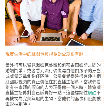
現實生活中的戲劇也被視為對公眾很有趣
當外行可以瞥見湯姆克魯斯和凱蒂霍爾姆斯之間的
婚姻鬥爭，或者看到流行偶像漂白他們孩子的牙齒
或威脅要擊倒狗仔隊時，公眾會覺得這很有趣。網
紅幽默視頻的真正價值在於直播主招募，當我們看
到有被崇拜的傾向的人表現得像一個人時，這會讓
直播主招募對自己感覺好一點。這些標誌性
不
網紅
再被視為完美無瑕的生物，當他們的蠢事和戲劇被
電影拍到時。