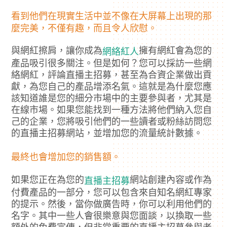
看到他們在現實生活中並不像在大屏幕上出現的那
麼完美，不僅有趣，而且令人欣慰。
與網紅擦肩，讓你成為
擁有網紅會為您的
網絡紅人
產品吸引很多關注。但是如何？您可以採訪一些網
絡網紅，評論直播主招募，甚至為合資企業做出貢
獻，為您自己的產品增添名氣。這就是為什麼您應
該知道誰是您的細分市場中的主要參與者，尤其是
在線市場。如果您能找到一種方法將他們納入您自
己的企業，您將吸引他們的一些讀者或粉絲訪問您
的直播主招募網站，並增加您的流量統計數據。
最終也會增加您的銷售額。
如果您正在為您的
網站創建內容或作為
直播主招募
付費產品的一部分，您可以包含來自知名網紅專家
的提示。然後，當你做廣告時，你可以利用他們的
名字。其中一些人會很樂意與您面談，以換取一些